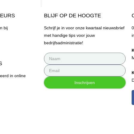
SEURS
BLIJF OP DE HOOGTE
 bij
Schrijf je in voor onze kwartaal nieuwsbrief
0
met handige tips voor jouw
i
bedrijfsadministratie!
K
M
S
K
erd in online
D
Inschrijven