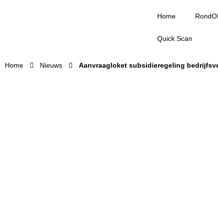
Home
RondO
Quick Scan
Home
Nieuws
Aanvraagloket subsidieregeling bedrijfsv