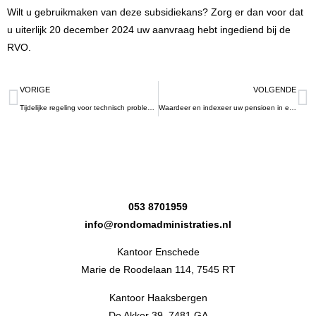
Wilt u gebruikmaken van deze subsidiekans? Zorg er dan voor dat
u uiterlijk 20 december 2024 uw aanvraag hebt ingediend bij de
RVO.
VORIGE
VOLGENDE
Tijdelijke regeling voor technisch probleem bij afgifte uittreksels UBO-register
Waardeer en indexeer uw pensioen in eigen beheer
053 8701959
info@rondomadministraties.nl
Kantoor Enschede
Marie de Roodelaan 114, 7545 RT
Kantoor Haaksbergen
De Akker 39, 7481 GA