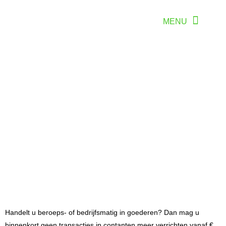
Handelt u beroeps- of bedrijfsmatig in goederen? Dan mag u
binnenkort geen transacties in contanten meer verrichten vanaf €