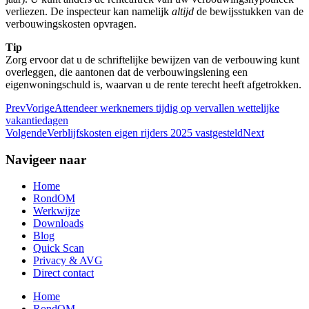
verliezen. De inspecteur kan namelijk
altijd
de bewijsstukken van de
verbouwingskosten opvragen.
Tip
Zorg ervoor dat u de schriftelijke bewijzen van de verbouwing kunt
overleggen, die aantonen dat de verbouwingslening een
eigenwoningschuld is, waarvan u de rente terecht heeft afgetrokken.
Prev
Vorige
Attendeer werknemers tijdig op vervallen wettelijke
vakantiedagen
Volgende
Verblijfskosten eigen rijders 2025 vastgesteld
Next
Navigeer naar
Home
RondOM
Werkwijze
Downloads
Blog
Quick Scan
Privacy & AVG
Direct contact
Home
RondOM