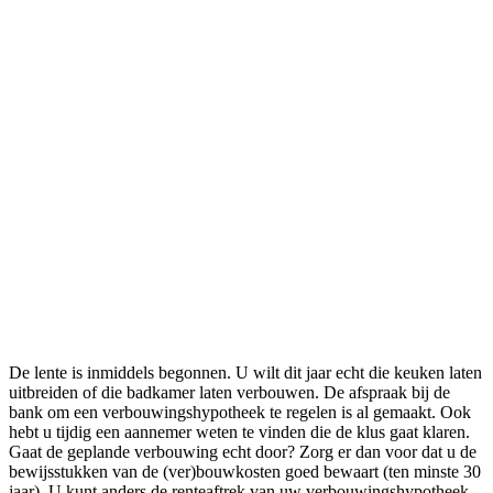
De lente is inmiddels begonnen. U wilt dit jaar echt die keuken laten
uitbreiden of die badkamer laten verbouwen. De afspraak bij de
bank om een verbouwingshypotheek te regelen is al gemaakt. Ook
hebt u tijdig een aannemer weten te vinden die de klus gaat klaren.
Gaat de geplande verbouwing echt door? Zorg er dan voor dat u de
bewijsstukken van de (ver)bouwkosten goed bewaart (ten minste 30
jaar). U kunt anders de renteaftrek van uw verbouwingshypotheek