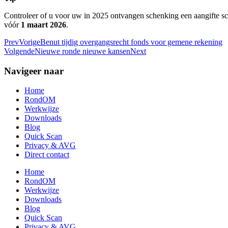
Controleer of u voor uw in 2025 ontvangen schenking een aangifte sc
vóór
1 maart 2026
.
Prev
Vorige
Benut tijdig overgangsrecht fonds voor gemene rekening
Volgende
Nieuwe ronde nieuwe kansen
Next
Navigeer naar
Home
RondOM
Werkwijze
Downloads
Blog
Quick Scan
Privacy & AVG
Direct contact
Home
RondOM
Werkwijze
Downloads
Blog
Quick Scan
Privacy & AVG