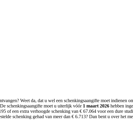
ntvangen? Weet da, dat u wel een schenkingsaangifte moet indienen om 
 De schenkingsaangifte moet u uiterlijk vóór
1 maart 2026
hebben inged
195 of een extra verhoogde schenking van € 67.064 voor een dure studie
jgestelde schenking gehad van meer dan € 6.713? Dan bent u over het me