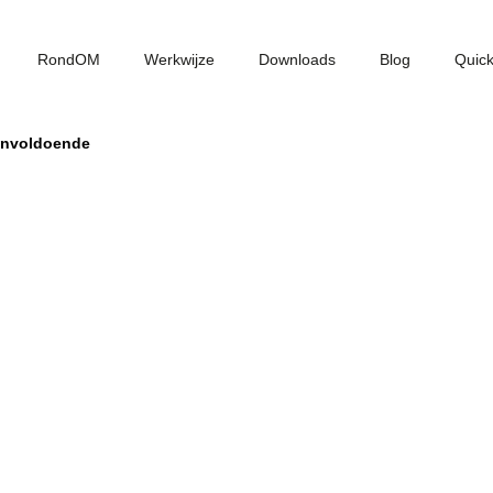
RondOM
Werkwijze
Downloads
Blog
Quic
 onvoldoende