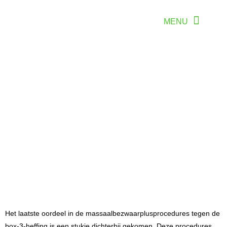
Het laatste oordeel in de massaalbezwaarplusprocedures tegen de
box-3-heffing is een stukje dichterbij gekomen. Deze procedures