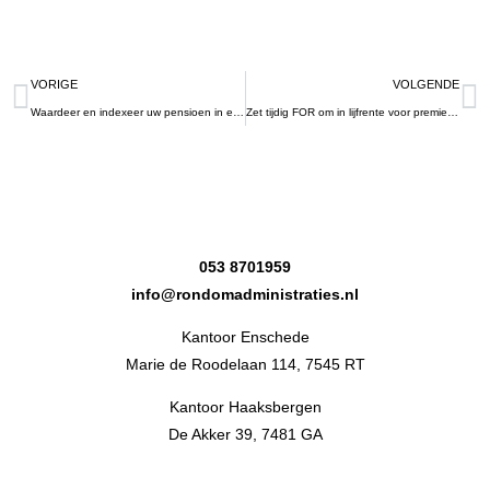
VORIGE
VOLGENDE
Waardeer en indexeer uw pensioen in eigen beheer
Zet tijdig FOR om in lijfrente voor premieaftrek in 2025
053 8701959
info@rondomadministraties.nl
Kantoor Enschede
Marie de Roodelaan 114, 7545 RT
Kantoor Haaksbergen
De Akker 39, 7481 GA