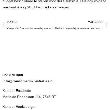
budget beschikbaar te stellen voor deze subsidie. Dus ook volgend
jaar kunt u nog SDE++-subsidie aanvragen.
VORIGE
VOLGENDE
Vraag vóór 1 november aanslag aan en verlaag uw box-3-grondslag
Uw kind helpen bij de aankoop van een woning in een oververhitte woningmarkt
053 8701959
info@rondomadministraties.nl
Kantoor Enschede
Marie de Roodelaan 114, 7545 RT
Kantoor Haaksbergen