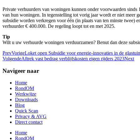
Private verhuurders van woningen kunnen onder voorwaarden sinds 1
van hun woningen. In tegenstelling tot vorig jaar wordt er niet meer 
subsidie worden verkregen voor één (in plaats van ten minste twee) 
verhuurder € 400.000. De regeling loopt tot en met 2025.
Tip
Wilt u uw verhuurde woningen verduurzamen? Benut dan deze subsid
Prev
Vorige
Loket open Subsidie voor energie-innovaties in de glastu
Volgende
Aftrek vast bedrag verblijfskosten eigen rijders 2023
Next
Navigeer naar
Home
RondOM
Werkwijze
Downloads
Blog
Quick Scan
Privacy & AVG
Direct contact
Home
RondOM