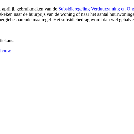
 april jl. gebruikmaken van de
Subsidieregeling Verduurzaming en O
gekeken naar de huurprijs van de woning of naar het aantal huurwoningen
energiebesparende maatregel. Het subsidiebedrag wordt dan wel gehalv
iekans.
inbouw