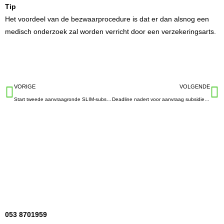
Tip
Het voordeel van de bezwaarprocedure is dat er dan alsnog een
medisch onderzoek zal worden verricht door een verzekeringsarts.
VORIGE
VOLGENDE
Start tweede aanvraagronde SLIM-subsidie
Deadline nadert voor aanvraag subsidie Praktijkleren
053 8701959