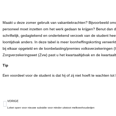
Maakt u deze zomer gebruik van vakantiekrachten? Bijvoorbeeld omda
personeel moet inzetten om het werk gedaan te krijgen? Benut dan de
schriftelijk, gedagtekend en ondertekend
verzoek
van de student heef
loontijdvak anders. In deze tabel is meer loonheffingskorting verwer
bij elkaar opgeteld en de loonbelasting/premies volksverzekeringen
Zorgverzekeringswet (Zvw) past u het kwartaaltijdvak en de kwartaalt
Tip
Een voordeel voor de student is dat hij of zij niet hoeft te wachten t
VORIGE
Loket open voor nieuwe subsidie voor minder uitstoot melkveehouderijen