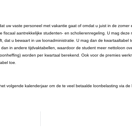
t uw vaste personeel met vakantie gaat of omdat u juist in de zomer 
 fiscaal aantrekkelijke studenten- en scholierenregeling. U mag deze 
t, dat u bewaart in uw loonadministratie. U mag dan de kwartaaltabel to
kt dan in andere tijdvaktabellen, waardoor de student meer nettoloon 
 (loonheffing) worden per kwartaal berekend. Ook voor de premies wer
abel toe.
ot het volgende kalenderjaar om de te veel betaalde loonbelasting via de 