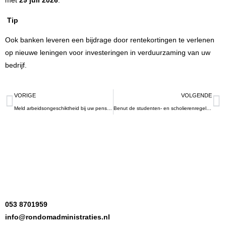
met
29 juli 2026
.
Tip
Ook banken leveren een bijdrage door rentekortingen te verlenen
op nieuwe leningen voor investeringen in verduurzaming van uw
bedrijf.
VORIGE
VOLGENDE
Meld arbeidsongeschiktheid bij uw pensioenfonds
Benut de studenten- en scholierenregeling
053 8701959
info@rondomadministraties.nl