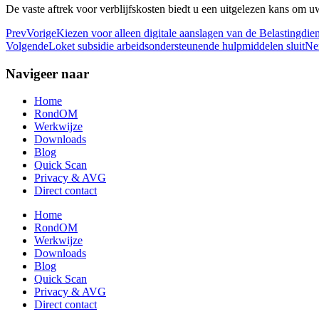
De vaste aftrek voor verblijfskosten biedt u een uitgelezen kans om u
Prev
Vorige
Kiezen voor alleen digitale aanslagen van de Belastingdien
Volgende
Loket subsidie arbeidsondersteunende hulpmiddelen sluit
Ne
Navigeer naar
Home
RondOM
Werkwijze
Downloads
Blog
Quick Scan
Privacy & AVG
Direct contact
Home
RondOM
Werkwijze
Downloads
Blog
Quick Scan
Privacy & AVG
Direct contact